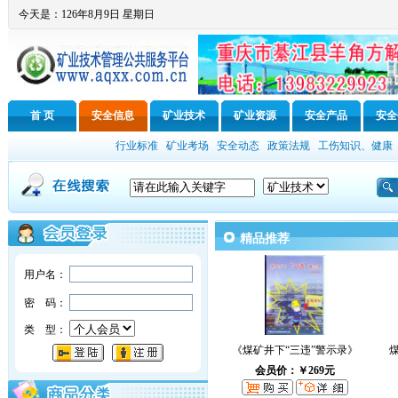
今天是：126年8月9日 星期日
首 页
安全信息
矿业技术
矿业资源
安全产品
安全
行业标准
矿业考场
安全动态
政策法规
工伤知识、健康
精品推荐
用户名：
密 码：
类 型：
《煤矿井下“三违”警示录》
会员价：￥269元